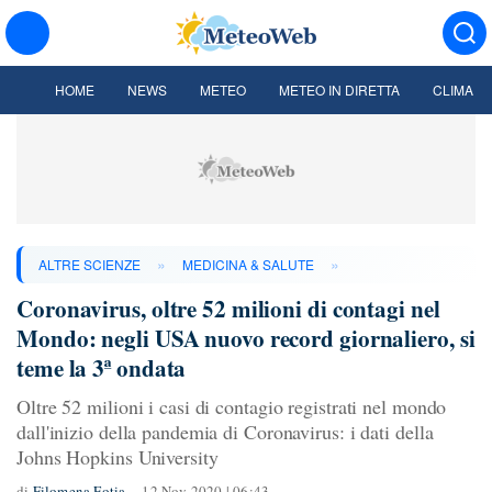
HOME
NEWS
METEO
METEO IN DIRETTA
CLIMA
»
»
ALTRE SCIENZE
MEDICINA & SALUTE
Coronavirus, oltre 52 milioni di contagi nel
Mondo: negli USA nuovo record giornaliero, si
teme la 3ª ondata
Oltre 52 milioni i casi di contagio registrati nel mondo
dall'inizio della pandemia di Coronavirus: i dati della
Johns Hopkins University
di
Filomena Fotia
12 Nov 2020 | 06:43