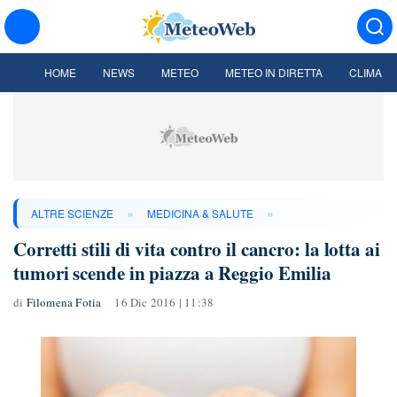
HOME
NEWS
METEO
METEO IN DIRETTA
CLIMA
»
»
ALTRE SCIENZE
MEDICINA & SALUTE
Corretti stili di vita contro il cancro: la lotta ai
tumori scende in piazza a Reggio Emilia
di
Filomena Fotia
16 Dic 2016 | 11:38