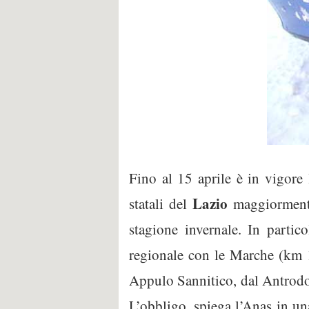
Fino al 15 aprile è in vigore 
Lazio
statali del
maggiormente 
stagione invernale. In partic
regionale con le Marche (km 1
Appulo Sannitico, dal Antrodo
L’obbligo, spiega l’Anas in una