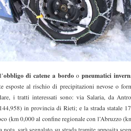
obbligo di catene
a bordo
pneumatici invern
l’
o
esposte al rischio di precipitazioni nevose o for
olare, i tratti interessati sono: via Salaria, da An
44,958) in provincia di Rieti; e la strada statale 
co (km 0,000 al confine regionale con l’Abruzzo (km 
 nota, sarà segnalato su strada tramite apposita segna