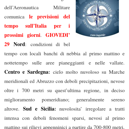
dell’Aeronautica Militare
l
e previsioni del
comunica
tempo sull’Italia per i
prossimi giorni
GIOVEDI’
.
29
Nord
: condizioni di bel
tempo con locali banchi di nebbia al primo mattino e
nottetempo sulle aree pianeggianti e nelle vallate.
Centro e Sardegna
:
cielo molto nuvoloso su Marche
meridionali ed Abruzzo con deboli precipitazioni, nevose
oltre i 700 metri su quest’ultima regione, in deciso
miglioramento pomeridiano; generalmente sereno
Sud e Sicilia
:
altrove.
nuvolosita’ irregolare a tratti
intensa con deboli fenomeni sparsi, nevosi al primo
mattino sui rilievi appenninici a partire da 700-800 metri,