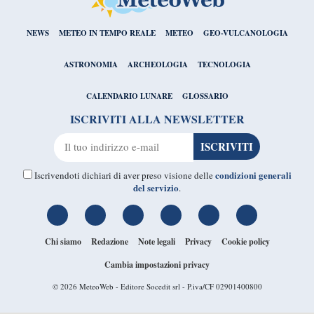
NEWS
METEO IN TEMPO REALE
METEO
GEO-VULCANOLOGIA
ASTRONOMIA
ARCHEOLOGIA
TECNOLOGIA
CALENDARIO LUNARE
GLOSSARIO
ISCRIVITI ALLA NEWSLETTER
condizioni generali
Iscrivendoti dichiari di aver preso visione delle
del servizio
.
Chi siamo
Redazione
Note legali
Privacy
Cookie policy
Cambia impostazioni privacy
© 2026
MeteoWeb
- Editore Socedit srl - P.iva/CF 02901400800