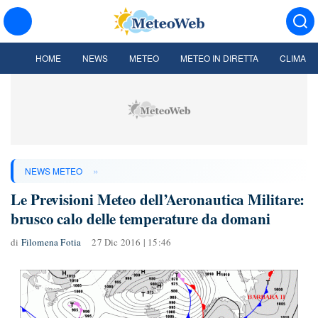
HOME
NEWS
METEO
METEO IN DIRETTA
CLIMA
»
NEWS METEO
Le Previsioni Meteo dell’Aeronautica Militare:
brusco calo delle temperature da domani
di
Filomena Fotia
27 Dic 2016 | 15:46