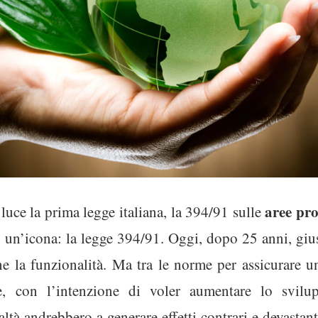
aree
pro
luce la prima legge italiana, la 394/91 sulle
asi un’icona: la legge 394/91. Oggi, dopo 25 anni, gi
e la funzionalità. Ma tra le norme per assicurare u
he, con l’intenzione di voler aumentare lo svilu
altà andrebbero a generare effetti contrari e devasta