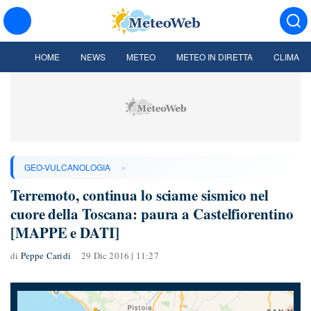
HOME
NEWS
METEO
METEO IN DIRETTA
CLIMA
»
GEO-VULCANOLOGIA
Terremoto, continua lo sciame sismico nel
cuore della Toscana: paura a Castelfiorentino
[MAPPE e DATI]
di
Peppe Caridi
29 Dic 2016 | 11:27