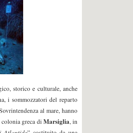
co, storico e culturale, anche
iana, i sommozzatori del reparto
a Sovrintendenza al mare, hanno
Marsiglia
 colonia greca di
, in
i Atlantide
” costituito da una