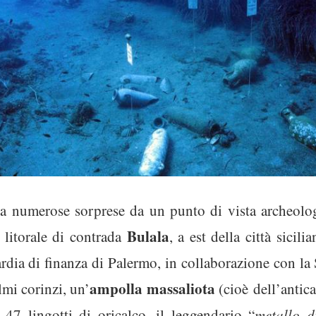
a numerose sorprese da un punto di vista archeologi
Bulala
 litorale di contrada
, a est della città sicil
rdia di finanza di Palermo, in collaborazione con l
ampolla massaliota
lmi corinzi, un’
(cioè
dell’antica
 47 lingotti di oricalco, il leggendario “
metallo d