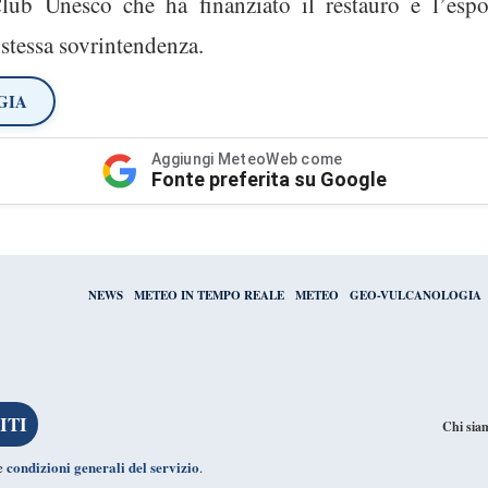
Club Unesco che ha finanziato il restauro e l’espo
 stessa sovrintendenza.
GIA
Aggiungi MeteoWeb come
Fonte preferita su Google
NEWS
METEO IN TEMPO REALE
METEO
GEO-VULCANOLOGIA
Chi sia
condizioni generali del servizio
le
.