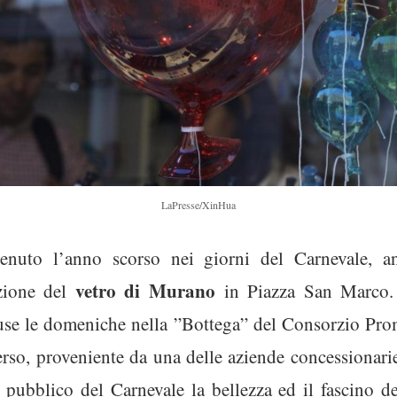
LaPresse/XinHua
enuto l’anno scorso nei giorni del Carnevale, a
vetro di Murano
azione del
in Piazza San Marco. L
cluse le domeniche nella ”Bottega” del Consorzio Pro
erso, proveniente da una delle aziende concessionari
pubblico del Carnevale la bellezza ed il fascino del