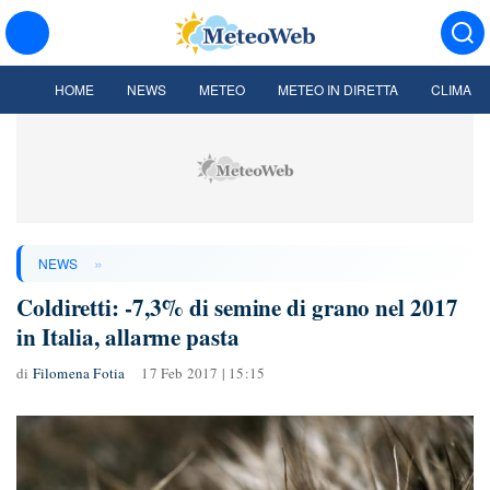
HOME
NEWS
METEO
METEO IN DIRETTA
CLIMA
»
NEWS
Coldiretti: -7,3% di semine di grano nel 2017
in Italia, allarme pasta
di
Filomena Fotia
17 Feb 2017 | 15:15