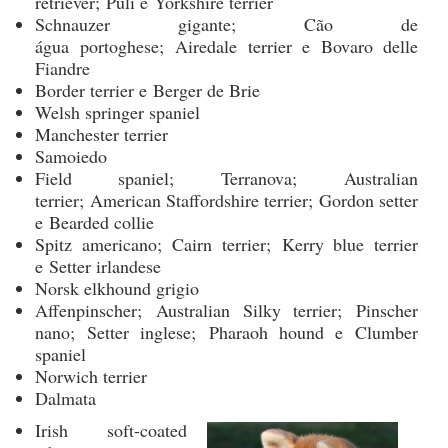
retriever; Puli e Yorkshire terrier
Schnauzer gigante; Cão de
água portoghese; Airedale terrier e Bovaro delle
Fiandre
Border terrier e Berger de Brie
Welsh springer spaniel
Manchester terrier
Samoiedo
Field spaniel; Terranova; Australian
terrier; American Staffordshire terrier; Gordon setter
e Bearded collie
Spitz americano; Cairn terrier; Kerry blue terrier
e Setter irlandese
Norsk elkhound grigio
Affenpinscher; Australian Silky terrier; Pinscher
nano; Setter inglese; Pharaoh hound e Clumber
spaniel
Norwich terrier
Dalmata
Irish soft-coated