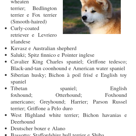
wheaten
terrier; Bedlington
terrier e Fox terrier
(Smooth-haired)
Curly-coated
retriever e Levriero
irlandese
Kuvasz e Australian shepherd
Saluki; Spitz finnico e Pointer inglese
Cavalier King Charles spaniel; Griffone tedesco;
Black-and-tan coonhound e American water spaniel
Siberian husky; Bichon à poil frisé e English toy
spaniel
Tibetan spaniel; English
foxhound; Otterhound; Foxhound
americano; Greyhound; Harrier; Parson Russel
terrier; Griffone a Pelo duro
West Highland white terrier; Bichon havanias e
Deerhound
Deutscher boxer e Alano
Bassotto; Staffordshire bull terrier e Shiba