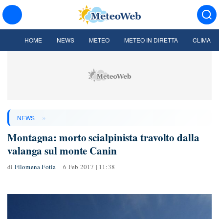
HOME
NEWS
METEO
METEO IN DIRETTA
CLIMA
»
NEWS
Montagna: morto scialpinista travolto dalla
valanga sul monte Canin
di
Filomena Fotia
6 Feb 2017 | 11:38