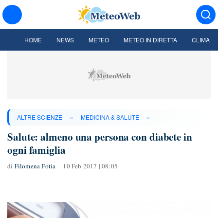
HOME
NEWS
METEO
METEO IN DIRETTA
CLIMA
»
»
ALTRE SCIENZE
MEDICINA & SALUTE
Salute: almeno una persona con diabete in
ogni famiglia
di
Filomena Fotia
10 Feb 2017 | 08:05