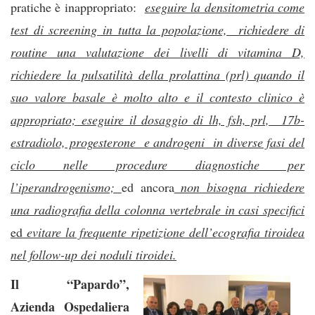
pratiche è inappropriato:
eseguire la densitometria come
test di screening in tutta la popolazione, richiedere di
routine una valutazione dei livelli di vitamina D,
richiedere la pulsatilità della prolattina (prl) quando il
suo valore basale è molto alto e il contesto clinico è
appropriato; eseguire il dosaggio di lh, fsh, prl, 17b-
estradiolo, progesterone e androgeni in diverse fasi del
ciclo nelle procedure diagnostiche per
l’iperandrogenismo;
ed ancora
non bisogna richiedere
una radiografia della colonna vertebrale in casi specifici
ed
evitare la frequente ripetizione dell’ecografia tiroidea
nel follow-up dei noduli tiroidei.
Il “Papardo”,
Azienda Ospedaliera