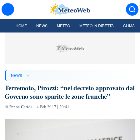
HOME
NEWS
METEO
METEO IN DIRETTA
CLIMA
»
NEWS
Terremoto, Pirozzi: “nel decreto approvato dal
Governo sono sparite le zone franche”
di
Peppe Caridi
4 Feb 2017 | 20:41