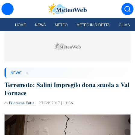
HOME
NEWS
METEO
METEO IN DIRETTA
CLIMA
»
NEWS
Terremoto: Salini Impregilo dona scuola a Val
Fornace
di
Filomena Fotia
27 Feb 2017 | 13:36