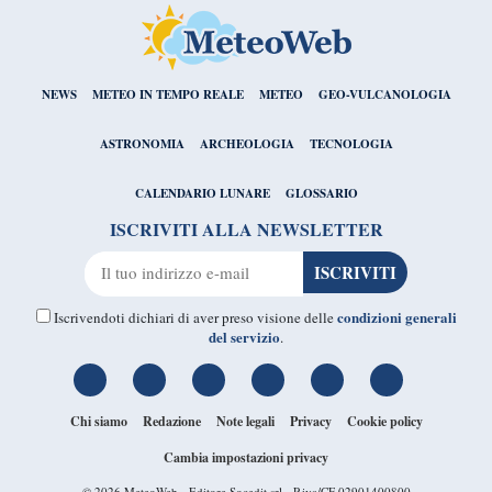
NEWS
METEO IN TEMPO REALE
METEO
GEO-VULCANOLOGIA
ASTRONOMIA
ARCHEOLOGIA
TECNOLOGIA
CALENDARIO LUNARE
GLOSSARIO
ISCRIVITI ALLA NEWSLETTER
condizioni generali
Iscrivendoti dichiari di aver preso visione delle
del servizio
.
Chi siamo
Redazione
Note legali
Privacy
Cookie policy
Cambia impostazioni privacy
© 2026
MeteoWeb
- Editore Socedit srl - P.iva/CF 02901400800