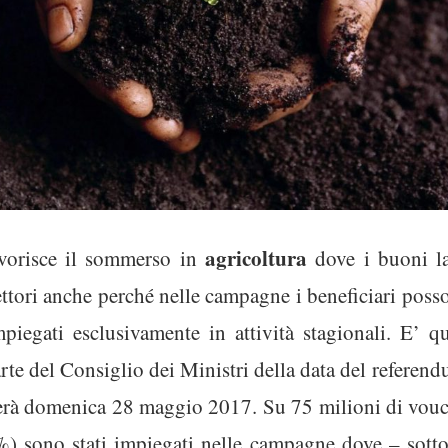
agricoltura
vorisce il sommerso in
dove i buoni la
 settori anche perché nelle campagne i beneficiari pos
impiegati esclusivamente in attività stagionali. E’ q
te del Consiglio dei Ministri della data del referendu
gerà domenica 28 maggio 2017. Su 75 milioni di vouch
 sono stati impiegati nelle campagne dove – sottoli