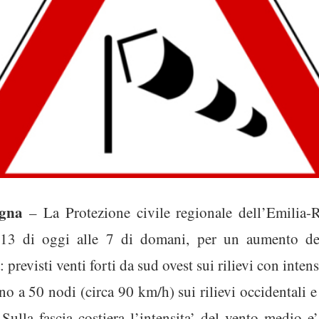
agna
– La Protezione civile regionale dell’Emilia-R
e 13 di oggi alle 7 di domani, per un aumento de
: previsti venti forti da sud ovest sui rilievi con inte
ino a 50 nodi (circa 90 km/h) sui rilievi occidentali 
i. Sulla fascia costiera l’intensita’ del vento medio 