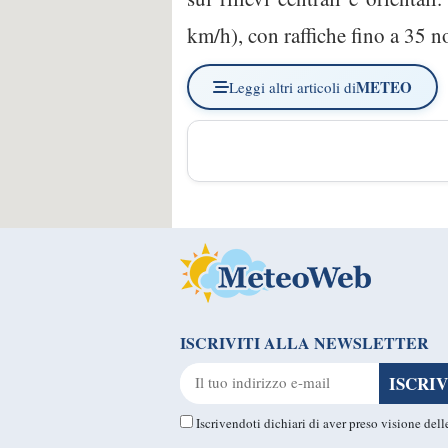
km/h), con raffiche fino a 35 n
METEO
Leggi altri articoli di
ISCRIVITI ALLA NEWSLETTER
Iscrivendoti dichiari di aver preso visione del