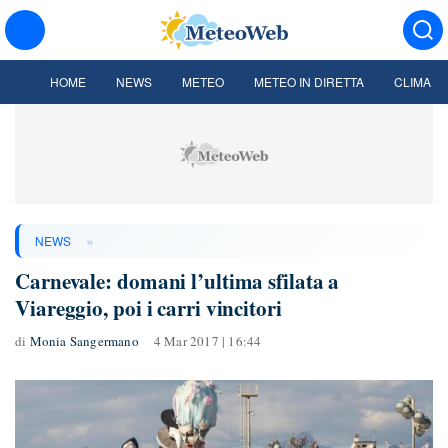
HOME
NEWS
METEO
METEO IN DIRETTA
CLIMA
»
NEWS
Carnevale: domani l’ultima sfilata a
Viareggio, poi i carri vincitori
di
Monia Sangermano
4 Mar 2017 | 16:44