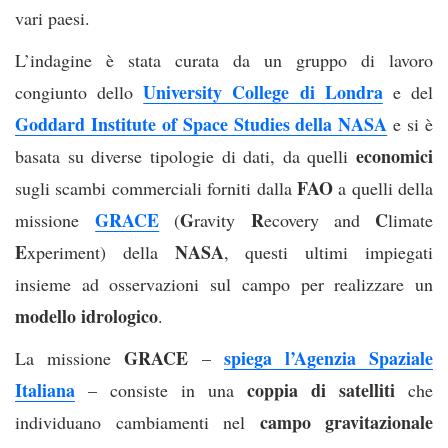
vari paesi.
L’indagine è stata curata da un gruppo di lavoro
University College di Londra
congiunto dello
e del
Goddard Institute of Space Studies della NASA
e si è
economici
basata su diverse tipologie di dati, da quelli
FAO
sugli scambi commerciali forniti dalla
a quelli della
GRACE
G
R
C
missione
(
ravity
ecovery and
limate
E
NASA
xperiment) della
, questi ultimi impiegati
insieme ad osservazioni sul campo per realizzare un
modello idrologico
.
GRACE
spiega l’Agenzia Spaziale
La missione
–
Italiana
coppia di satelliti
– consiste in una
che
campo gravitazionale
individuano cambiamenti nel