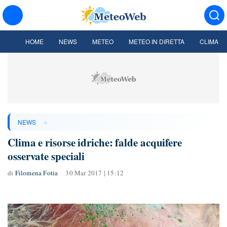
HOME
NEWS
METEO
METEO IN DIRETTA
CLIMA
»
NEWS
Clima e risorse idriche: falde acquifere
osservate speciali
di
Filomena Fotia
30 Mar 2017 | 15:12