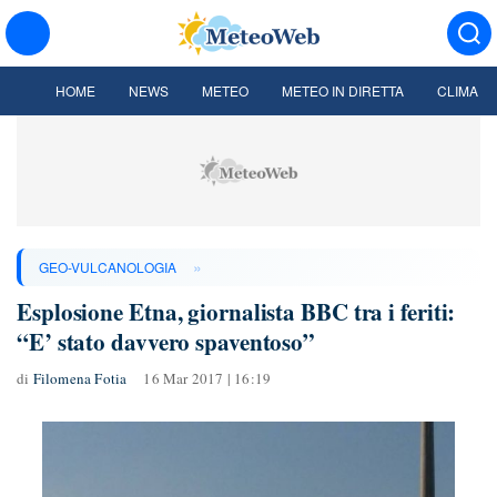
HOME
NEWS
METEO
METEO IN DIRETTA
CLIMA
»
GEO-VULCANOLOGIA
Esplosione Etna, giornalista BBC tra i feriti:
“E’ stato davvero spaventoso”
di
Filomena Fotia
16 Mar 2017 | 16:19