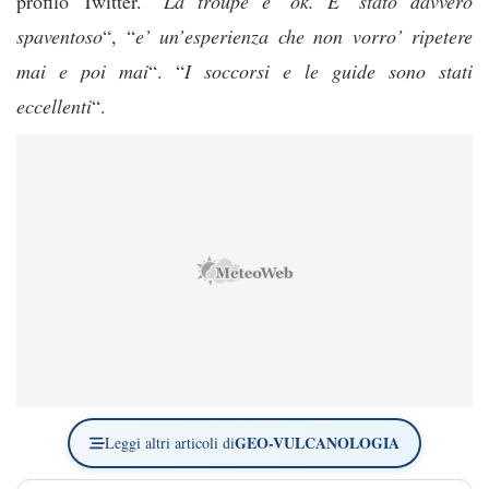
profilo Twitter. “
La troupe e’ ok. E’ stato davvero
spaventoso
“, “
e’ un’esperienza che non vorro’ ripetere
mai e poi mai
“. “
I soccorsi e le guide sono stati
eccellenti
“.
GEO-VULCANOLOGIA
Leggi altri articoli di