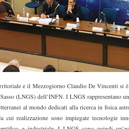
rritoriale e il Mezzogiorno Claudio De Vincenti si è r
 Sasso (LNGS) dell’INFN. I LNGS rappresentano un’in
tterranei al mondo dedicati alla ricerca in fisica astr
 la cui realizzazione sono impiegate tecnologie inno
entifico e industriale. I LNGS sono quindi un’ecc