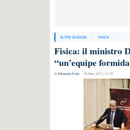
»
»
ALTRE SCIENZE
FISICA
Fisica: il ministro 
“un’equipe formidab
di
Filomena Fotia
28 Mar 2017 | 11:29