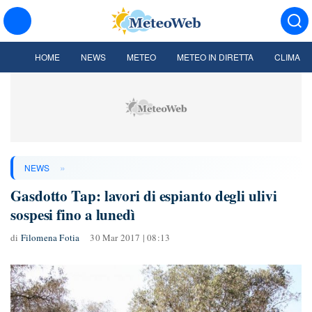
HOME
NEWS
METEO
METEO IN DIRETTA
CLIMA
»
NEWS
Gasdotto Tap: lavori di espianto degli ulivi
sospesi fino a lunedì
di
Filomena Fotia
30 Mar 2017 | 08:13