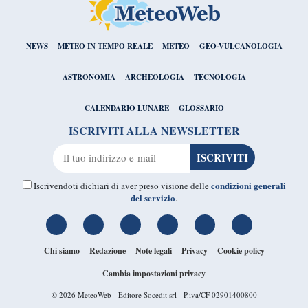
NEWS
METEO IN TEMPO REALE
METEO
GEO-VULCANOLOGIA
ASTRONOMIA
ARCHEOLOGIA
TECNOLOGIA
CALENDARIO LUNARE
GLOSSARIO
ISCRIVITI ALLA NEWSLETTER
condizioni generali
Iscrivendoti dichiari di aver preso visione delle
del servizio
.
Chi siamo
Redazione
Note legali
Privacy
Cookie policy
Cambia impostazioni privacy
© 2026
MeteoWeb
- Editore Socedit srl - P.iva/CF 02901400800