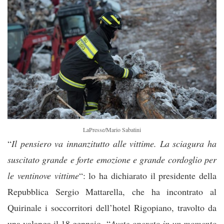
LaPresse/Mario Sabatini
“
Il pensiero va innanzitutto alle vittime. La sciagura ha
suscitato grande e forte emozione e grande cordoglio per
le ventinove vittime
“: lo ha dichiarato il presidente della
Repubblica Sergio Mattarella, che ha incontrato al
Quirinale i soccorritori dell’hotel Rigopiano, travolto da
una valanga il 18 gennaio. “
Avete operato in un momento