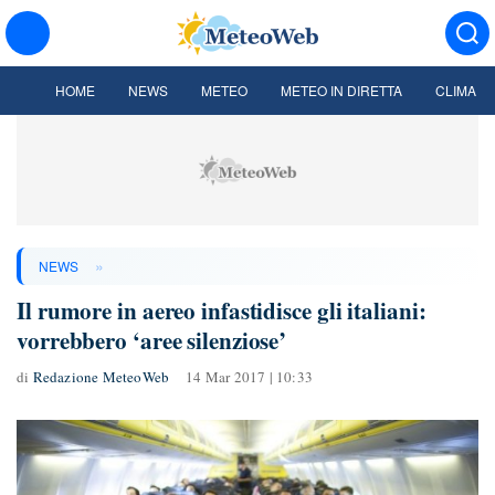
HOME
NEWS
METEO
METEO IN DIRETTA
CLIMA
»
NEWS
Il rumore in aereo infastidisce gli italiani:
vorrebbero ‘aree silenziose’
di
Redazione MeteoWeb
14 Mar 2017 | 10:33