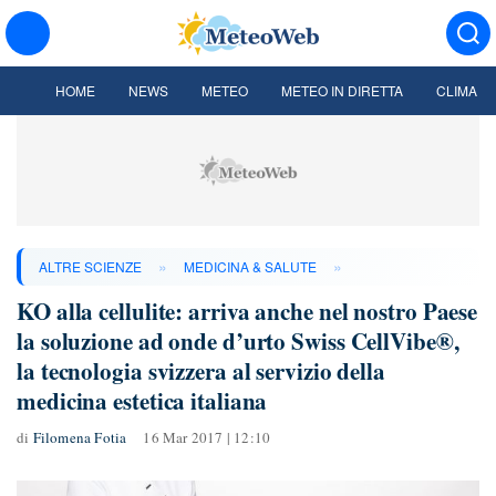
HOME
NEWS
METEO
METEO IN DIRETTA
CLIMA
»
»
ALTRE SCIENZE
MEDICINA & SALUTE
KO alla cellulite: arriva anche nel nostro Paese
la soluzione ad onde d’urto Swiss CellVibe®,
la tecnologia svizzera al servizio della
medicina estetica italiana
di
Filomena Fotia
16 Mar 2017 | 12:10