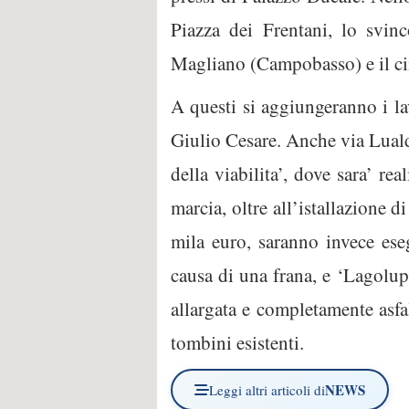
Piazza dei Frentani, lo svi
Magliano (Campobasso) e il cim
A questi si aggiungeranno i lav
Giulio Cesare. Anche via Lualdi
della viabilita’, dove sara’ r
marcia, oltre all’istallazione 
mila euro, saranno invece eseg
causa di una frana, e ‘Lagolupp
allargata e completamente asfal
tombini esistenti.
NEWS
Leggi altri articoli di