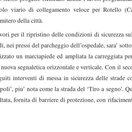
ncolo viario di collegamento veloce per Rotello (
itero della città.
ori per il ripristino delle condizioni di sicurezza s
, nei pressi del parcheggio dell’ospedale, sara’ sotto
ealizzato un marciapiede ed ampliata la carreggiata pe
di nuova segnaletica orizzontale e verticale. Con il s
uiti interventi di messa in sicurezza delle strade c
oli’, piu’ nota come la strada del ‘Tiro a segno’. Que
tata, fornita di barriere di protezione, con rifaciment