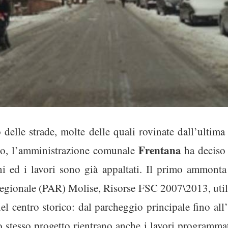
 delle strade, molte delle quali rovinate dall’ultim
Frentana
ro, l’amministrazione comunale
ha deciso 
i ed i lavori sono già appaltati. Il primo ammont
egionale (PAR) Molise, R
isorse FSC 2007\2013, utili
el centro storico: dal parcheggio principale fino all
o stesso progetto rientrano anche i lavori programmati