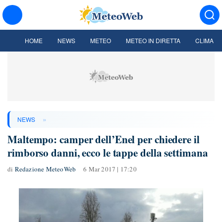
HOME
NEWS
METEO
METEO IN DIRETTA
CLIMA
»
NEWS
Maltempo: camper dell’Enel per chiedere il
rimborso danni, ecco le tappe della settimana
di
Redazione MeteoWeb
6 Mar 2017 | 17:20