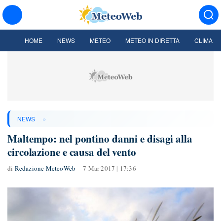
HOME
NEWS
METEO
METEO IN DIRETTA
CLIMA
»
NEWS
Maltempo: nel pontino danni e disagi alla
circolazione e causa del vento
di
Redazione MeteoWeb
7 Mar 2017 | 17:36