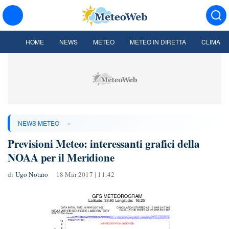
HOME
NEWS
METEO
METEO IN DIRETTA
CLIMA
»
NEWS METEO
Previsioni Meteo: interessanti grafici della
NOAA per il Meridione
di
Ugo Notaro
18 Mar 2017 | 11:42