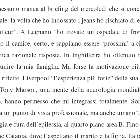
 nessuno manca al briefing del mercoledì che si co
le: la volta che ho indossato i jeans ho rischiato di e
leur”. A Legnano “ho trovato un ospedale di fronti
mo il camice, certo, e sappiamo essere ‘prossimi’ a c
unica razionale risposta. In Inghilterra ho ottenuto
iunire la mia famiglia. Ma forse la motivazione più 
riflette. Liverpool “l’esperienza più forte” della sua
 Tony Marson, una mente della neurologia mondiale
se, hanno permesso che mi integrassi totalmente. So
da un punto di vista professionale, ma anche umano”
gia e cura dell’epilessia, al quarto piano area B. Fino
e Catania, dove l’aspettano il marito e la figlia. Ita