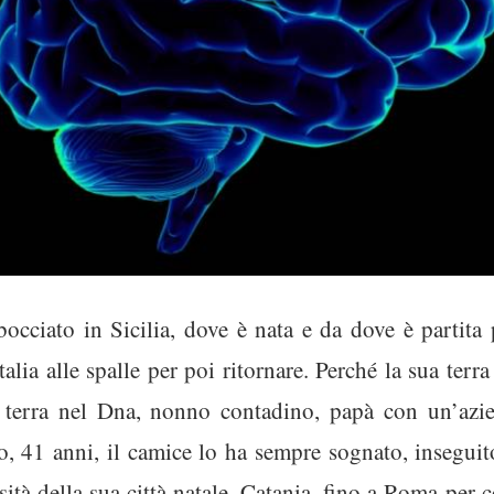
occiato in Sicilia, dove è nata e da dove è partita
talia alle spalle per poi ritornare. Perché la sua terr
 terra nel Dna, nonno contadino, papà con un’azi
 41 anni, il camice lo ha sempre sognato, insegui
ità della sua città natale, Catania, fino a Roma per 