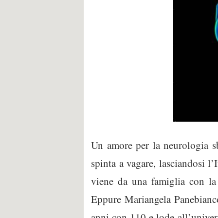
Un amore per la neurologia sb
spinta a vagare, lasciandosi l’I
viene da una famiglia con la
Eppure Mariangela Panebianco,
anni con 110 e lode all’univers