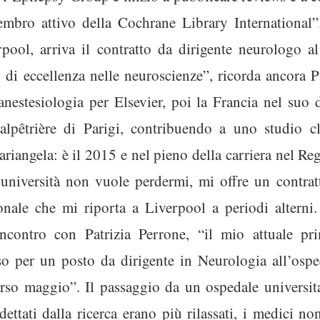
ro attivo della Cochrane Library International”.
pool, arriva il contratto da dirigente neurologo a
o di eccellenza nelle neuroscienze”, ricorda ancora
anestesiologia per Elsevier, poi la Francia nel suo
é-Salpêtrière di Parigi, contribuendo a uno studio c
riangela: è il 2015 e nel pieno della carriera nel Re
l’università non vuole perdermi, mi offre un contrat
zionale che mi riporta a Liverpool a periodi alterni
ncontro con Patrizia Perrone, “il mio attuale prim
so per un posto da dirigente in Neurologia all’os
corso maggio”. Il passaggio da un ospedale universit
 dettati dalla ricerca erano più rilassati, i medici n