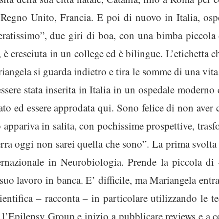
o: Regno Unito, Francia. E poi di nuovo in Italia, os
ratissimo”, due giri di boa, con una bimba piccol
 è cresciuta in un college ed è bilingue. L’etichetta ch
riangela si guarda indietro e tira le somme di una vit
essere stata inserita in Italia in un ospedale moder
cato ed essere approdata qui. Sono felice di non aver c
 appariva in salita, con pochissime prospettive, tras
erra oggi non sarei quella che sono”. La prima svolta 
ernazionale in Neurobiologia. Prende la piccola di 
suo lavoro in banca. E’ difficile, ma Mariangela entr
cientifica – racconta – in particolare utilizzando le 
l’Epilepsy Group e inizio a pubblicare reviews e a col