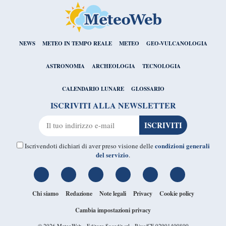
NEWS
METEO IN TEMPO REALE
METEO
GEO-VULCANOLOGIA
ASTRONOMIA
ARCHEOLOGIA
TECNOLOGIA
CALENDARIO LUNARE
GLOSSARIO
ISCRIVITI ALLA NEWSLETTER
condizioni generali
Iscrivendoti dichiari di aver preso visione delle
del servizio
.
Chi siamo
Redazione
Note legali
Privacy
Cookie policy
Cambia impostazioni privacy
© 2026
MeteoWeb
- Editore Socedit srl - P.iva/CF 02901400800