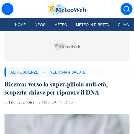
HOME
NEWS
METEO
METEO IN DIRETTA
CLIMA
»
»
ALTRE SCIENZE
MEDICINA & SALUTE
Ricerca: verso la super-pillola anti-età,
scoperta chiave per riparare il DNA
di
Filomena Fotia
24 Mar 2017 | 12:13