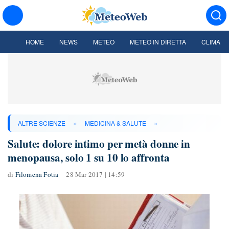
HOME
NEWS
METEO
METEO IN DIRETTA
CLIMA
»
»
ALTRE SCIENZE
MEDICINA & SALUTE
Salute: dolore intimo per metà donne in
menopausa, solo 1 su 10 lo affronta
di
Filomena Fotia
28 Mar 2017 | 14:59