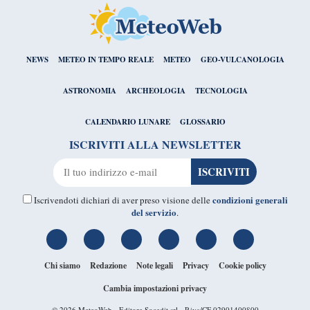
NEWS
METEO IN TEMPO REALE
METEO
GEO-VULCANOLOGIA
ASTRONOMIA
ARCHEOLOGIA
TECNOLOGIA
CALENDARIO LUNARE
GLOSSARIO
ISCRIVITI ALLA NEWSLETTER
condizioni generali
Iscrivendoti dichiari di aver preso visione delle
del servizio
.
Chi siamo
Redazione
Note legali
Privacy
Cookie policy
Cambia impostazioni privacy
© 2026
MeteoWeb
- Editore Socedit srl - P.iva/CF 02901400800