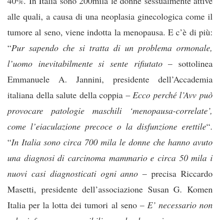
40%. In Italia sono 200mila le donne sessualmente attive
alle quali, a causa di una neoplasia ginecologica come il
tumore al seno, viene indotta la menopausa. E c’è di più:
“
Pur sapendo che si tratta di un problema ormonale,
l’uomo inevitabilmente si sente rifiutato
– sottolinea
Emmanuele A. Jannini, presidente dell’Accademia
italiana della salute della coppia –
Ecco perché l’Avv può
provocare patologie maschili ‘menopausa-correlate’,
come l’eiaculazione precoce o la disfunzione erettile
“.
“
In Italia sono circa 700 mila le donne che hanno avuto
una diagnosi di carcinoma mammario e circa 50 mila i
nuovi casi diagnosticati ogni anno
– precisa Riccardo
Masetti, presidente dell’associazione Susan G. Komen
Italia per la lotta dei tumori al seno –
E’ necessario non