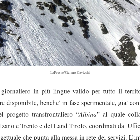
LaPresse/Stefano Cavicchi
giornaliero in più lingue valido per tutto il territ
e disponibile, benche’ in fase sperimentale, gia’ con
l progetto transfrontaliero “
Albina
” al quale coll
lzano e Trento e del Land Tirolo, coordinati dal Uffi
ettuale che punta alla messa in rete dei servizi. L’i