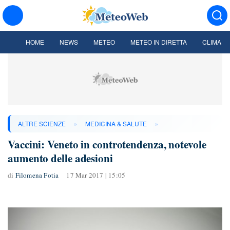
HOME
NEWS
METEO
METEO IN DIRETTA
CLIMA
»
»
ALTRE SCIENZE
MEDICINA & SALUTE
Vaccini: Veneto in controtendenza, notevole
aumento delle adesioni
di
Filomena Fotia
17 Mar 2017 | 15:05