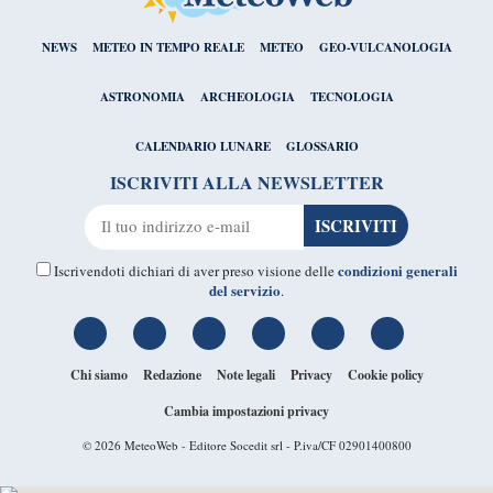
NEWS
METEO IN TEMPO REALE
METEO
GEO-VULCANOLOGIA
ASTRONOMIA
ARCHEOLOGIA
TECNOLOGIA
CALENDARIO LUNARE
GLOSSARIO
ISCRIVITI ALLA NEWSLETTER
condizioni generali
Iscrivendoti dichiari di aver preso visione delle
del servizio
.
Chi siamo
Redazione
Note legali
Privacy
Cookie policy
Cambia impostazioni privacy
© 2026
MeteoWeb
- Editore Socedit srl - P.iva/CF 02901400800