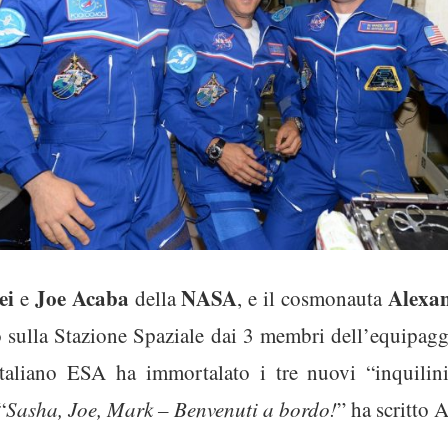
ei
Joe Acaba
NASA
Alexa
e
della
, e il cosmonauta
vo sulla Stazione Spaziale dai 3 membri dell’equipagg
 italiano ESA ha immortalato i tre nuovi “inquilin
“
Sasha, Joe, Mark – Benvenuti a bordo!
” ha scritto 