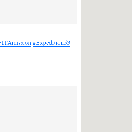
VITAmission
#Expedition53