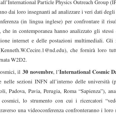
dall’International Particle Physics Outreach Group (
no dai loro insegnanti ad analizzare i veri dati degl
ferenza (in lingua inglese) per confrontare il risul
 che in contemporanea hanno analizzato gli stessi d
ne internet e delle postazioni multimediali. Gli 
(
Kenneth.W.Cecire.1@nd.edu
), che fornirà loro tut
ornata W2D2.
30 novembre
International Cosmic D
cosmici, il
, l’
e nelle sezioni INFN all’interno delle università (p
li, Padova, Pavia, Perugia, Roma “Sapienza”), anal
i cosmici, lo strumento con cui i ricercatori “ved
traverso una videoconferenza confronteranno i loro ri