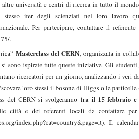
 altre università e centri di ricerca in tutto il mond
o stesso iter degli scienziati nel loro lavoro q
ernazionale. Per partecipare, contattare il referen
775/.
Masterclass del CERN
orica”
, organizzata in coll
i sono ispirate tutte queste iniziative. Gli studenti
ntano ricercatori per un giorno, analizzando i veri 
 “scovare loro stessi il bosone di Higgs o le particell
tra il 15 febbraio 
ass del CERN si svolgeranno
elle città e dei referenti locali da contattare pe
ses.org/index.php?cat=country&page=it). Il calendar