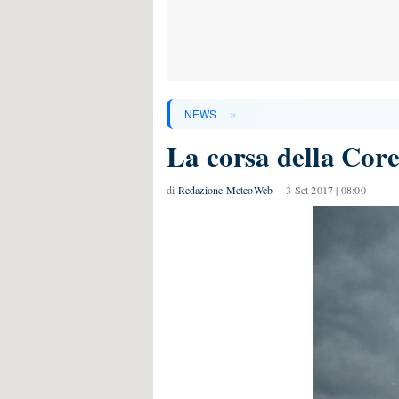
»
NEWS
La corsa della Core
di
Redazione MeteoWeb
3 Set 2017 | 08:00