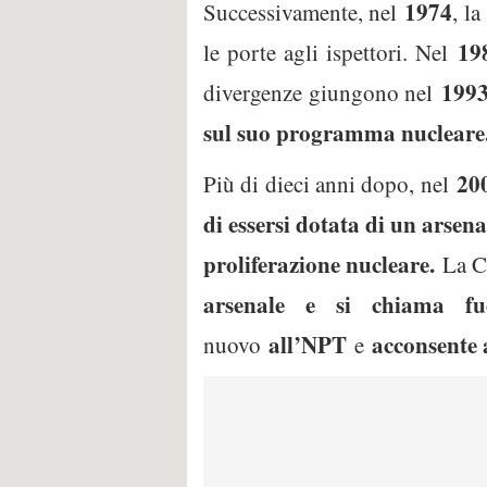
1974
Successivamente, nel
, l
19
le porte agli ispettori. Nel
199
divergenze giungono nel
sul suo programma nucleare
20
Più di dieci anni dopo, nel
di essersi dotata di un arsen
proliferazione nucleare.
La C
arsenale e si chiama fu
all’NPT
acconsente a
nuovo
e