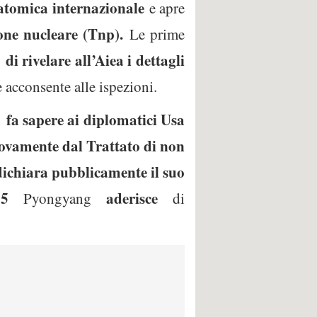
atomica intern
azionale
e apre
ione nucleare (Tnp).
Le prime
 di rivelare all’Aiea i dettagli
 acconsente alle ispezioni.
fa sapere ai diplomatici Usa
,
uovamente dal Trattato di non
dichiara pubblicamente il suo
05
aderisce
Pyongyang
di