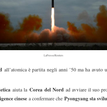
LaPresse/Reuters
d
all’atomica è partita negli anni ’50 ma ha avuto u
etica
Corea
del Nord
aiuta la
ad avviare il suo p
ligence cinese
Pyongyang sta svil
a confermare che