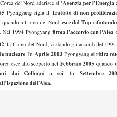
Agenzia per l’Energia 
a
Corea
del Nord aderisce all’
85
Trattato di non proliferaz
Pyongyang sigla il
3
esce dal Tnp
rifiutando
quando a
Corea
del Nord
.
1994
firma l’accordo con l’Aiea
Nel
Pyongyang
e
02
, la
Corea
del Nord, violando gli accordi del 1994
ale nucleare
Aprile 2003
si ritira n
. In
Pyongyang
Febbraio 2005
orea esce allo scoperto nel
quando
ori dai Colloqui a sei
Settembre 20
. In
ll’ispezione dell’Aiea.