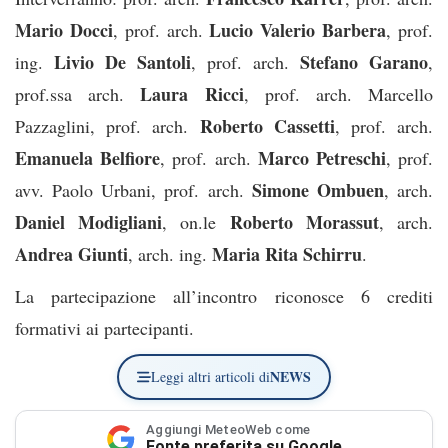
Mario Docci
Lucio Valerio Barbera
, prof. arch.
, prof.
Livio De Santoli
Stefano Garano
ing.
, prof. arch.
,
Laura Ricci
prof.ssa arch.
, prof. arch. Marcello
Roberto Cassetti
Pazzaglini, prof. arch.
, prof. arch.
Emanuela Belfiore
Marco Petreschi
, prof. arch.
, prof.
Simone Ombuen
avv. Paolo Urbani, prof. arch.
, arch.
Daniel Modigliani
Roberto Morassut
, on.le
, arch.
Andrea Giunti
Maria Rita Schirru
, arch. ing.
.
La partecipazione all’incontro riconosce 6 crediti
formativi ai partecipanti.
NEWS
Leggi altri articoli di
Aggiungi MeteoWeb come
Fonte preferita su Google