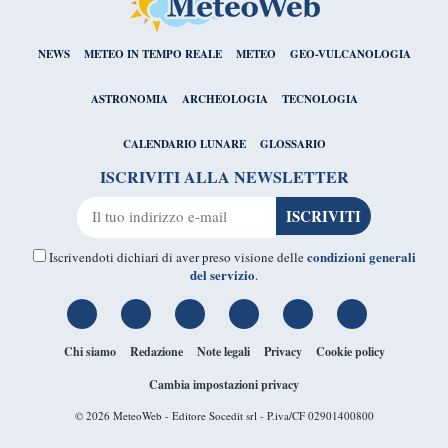
NEWS
METEO IN TEMPO REALE
METEO
GEO-VULCANOLOGIA
ASTRONOMIA
ARCHEOLOGIA
TECNOLOGIA
CALENDARIO LUNARE
GLOSSARIO
ISCRIVITI ALLA NEWSLETTER
condizioni generali
Iscrivendoti dichiari di aver preso visione delle
del servizio
.
Chi siamo
Redazione
Note legali
Privacy
Cookie policy
Cambia impostazioni privacy
© 2026
MeteoWeb
- Editore Socedit srl - P.iva/CF 02901400800