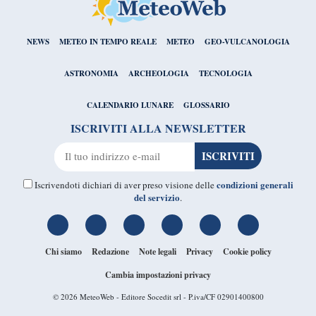
NEWS
METEO IN TEMPO REALE
METEO
GEO-VULCANOLOGIA
ASTRONOMIA
ARCHEOLOGIA
TECNOLOGIA
CALENDARIO LUNARE
GLOSSARIO
ISCRIVITI ALLA NEWSLETTER
condizioni generali
Iscrivendoti dichiari di aver preso visione delle
del servizio
.
Chi siamo
Redazione
Note legali
Privacy
Cookie policy
Cambia impostazioni privacy
© 2026
MeteoWeb
- Editore Socedit srl - P.iva/CF 02901400800