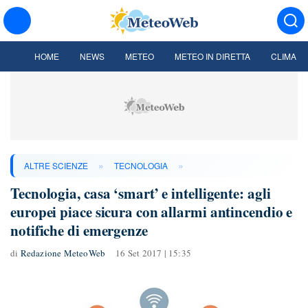
HOME
NEWS
METEO
METEO IN DIRETTA
CLIMA
»
»
ALTRE SCIENZE
TECNOLOGIA
Tecnologia, casa ‘smart’ e intelligente: agli
europei piace sicura con allarmi antincendio e
notifiche di emergenze
di
Redazione MeteoWeb
16 Set 2017 | 15:35