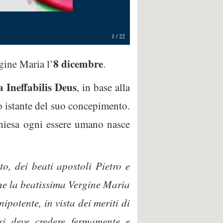
1
/
22
8 dicembre
gine Maria l’
.
a Ineffabilis Deus
, in base alla
o istante del suo concepimento.
Chiesa ogni essere umano nasce
o, dei beati apostoli Pietro e
che la beatissima Vergine Maria
ipotente, in vista dei meriti di
si deve credere fermamente e