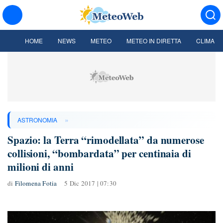
HOME
NEWS
METEO
METEO IN DIRETTA
CLIMA
»
ASTRONOMIA
Spazio: la Terra “rimodellata” da numerose
collisioni, “bombardata” per centinaia di
milioni di anni
di
Filomena Fotia
5 Dic 2017 | 07:30