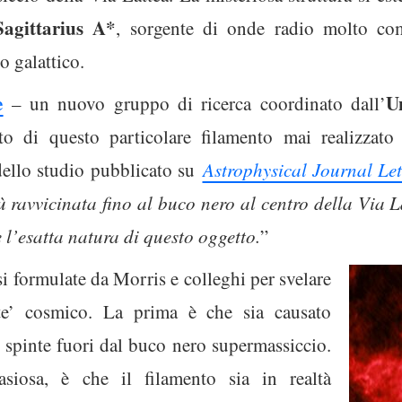
Sagittarius A*
, sorgente di onde radio molto com
o galattico.
e
U
– un nuovo gruppo di ricerca coordinato dall’
tto di questo particolare filamento mai realizzato
 dello studio pubblicato su
Astrophysical Journal Let
 ravvicinata fino al buco nero al centro della Via La
 l’esatta natura di questo oggetto.
”
i formulate da Morris e colleghi per svelare
nte’ cosmico. La prima è che sia causato
à
spinte fuori dal buco nero supermassiccio.
asiosa, è che il filamento sia in realtà