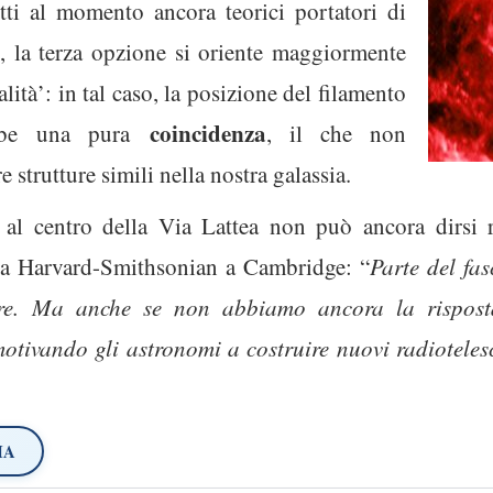
ti al momento ancora teorici portatori di
ne, la terza opzione si oriente maggiormente
lità’: in tal caso, la posizione del filamento
coincidenza
ebbe una pura
, il che non
e strutture simili nella nostra galassia.
 al centro della Via Lattea non può ancora dirsi
ca Harvard-Smithsonian a Cambridge: “
Parte del fas
elare. Ma anche se non abbiamo ancora la risposta
motivando gli astronomi a costruire nuovi radiotele
IA