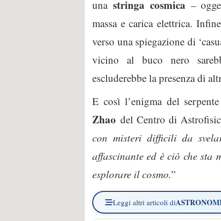
stringa
cosmica
una
– ogget
massa e carica elettrica. Infi
verso una spiegazione di ‘casua
vicino al buco nero sar
escluderebbe la presenza di altr
E così l’enigma del serpente
Zhao
del Centro di Astrofisi
con misteri difficili da sv
affascinante ed è ciò che sta 
esplorare il cosmo.
”
ASTRONOM
Leggi altri articoli di