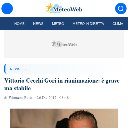
HOME
NEWS
METEO
METEO IN DIRETTA
CLIMA
»
NEWS
Vittorio Cecchi Gori in rianimazione: è grave
ma stabile
di
Filomena Fotia
26 Dic 2017 | 08:48