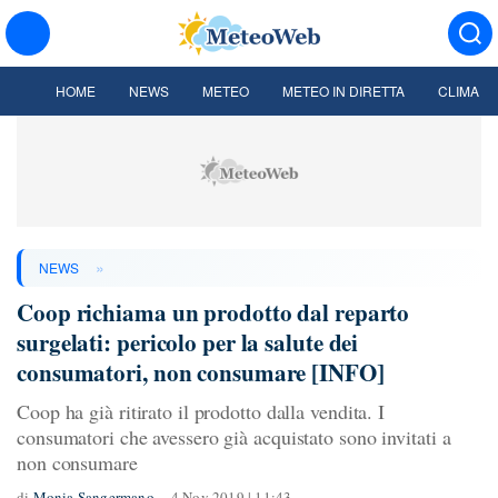
HOME
NEWS
METEO
METEO IN DIRETTA
CLIMA
»
NEWS
Coop richiama un prodotto dal reparto
surgelati: pericolo per la salute dei
consumatori, non consumare [INFO]
Coop ha già ritirato il prodotto dalla vendita. I
consumatori che avessero già acquistato sono invitati a
non consumare
di
Monia Sangermano
4 Nov 2019 | 11:43