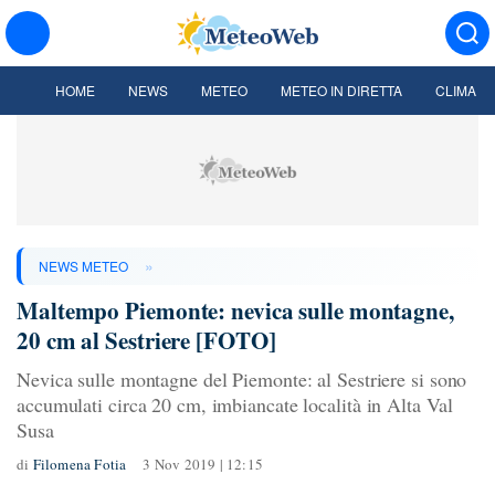
HOME
NEWS
METEO
METEO IN DIRETTA
CLIMA
»
NEWS METEO
Maltempo Piemonte: nevica sulle montagne,
20 cm al Sestriere [FOTO]
Nevica sulle montagne del Piemonte: al Sestriere si sono
accumulati circa 20 cm, imbiancate località in Alta Val
Susa
di
Filomena Fotia
3 Nov 2019 | 12:15