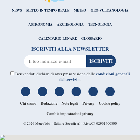
NEWS
METEO IN TEMPO REALE
METEO
GEO-VULCANOLOGIA
ASTRONOMIA
ARCHEOLOGIA
TECNOLOGIA
CALENDARIO LUNARE
GLOSSARIO
ISCRIVITI ALLA NEWSLETTER
condizioni generali
Iscrivendoti dichiari di aver preso visione delle
del servizio
.
Chi siamo
Redazione
Note legali
Privacy
Cookie policy
Cambia impostazioni privacy
© 2026
MeteoWeb
- Editore Socedit srl - P.iva/CF 02901400800