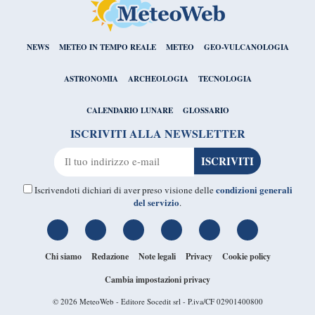
NEWS
METEO IN TEMPO REALE
METEO
GEO-VULCANOLOGIA
ASTRONOMIA
ARCHEOLOGIA
TECNOLOGIA
CALENDARIO LUNARE
GLOSSARIO
ISCRIVITI ALLA NEWSLETTER
condizioni generali
Iscrivendoti dichiari di aver preso visione delle
del servizio
.
Chi siamo
Redazione
Note legali
Privacy
Cookie policy
Cambia impostazioni privacy
© 2026
MeteoWeb
- Editore Socedit srl - P.iva/CF 02901400800