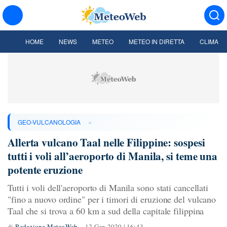
HOME
NEWS
METEO
METEO IN DIRETTA
CLIMA
»
GEO-VULCANOLOGIA
Allerta vulcano Taal nelle Filippine: sospesi
tutti i voli all’aeroporto di Manila, si teme una
potente eruzione
Tutti i voli dell'aeroporto di Manila sono stati cancellati
"fino a nuovo ordine" per i timori di eruzione del vulcano
Taal che si trova a 60 km a sud della capitale filippina
di
Redazione MeteoWeb
12 Gen 2020 | 16:43