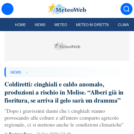
HOME
NEWS
METEO
METEO IN DIRETTA
CLIMA
»
NEWS
Coldiretti: cinghiali e caldo anomalo,
produzioni a rischio in Molise. “Alberi già in
fioritura, se arriva il gelo sarà un dramma”
"Dopo i gravissimi danni che i cinghiali stanno
provocando alle colture e all'intero comparto agricolo
regionale, ci si mettono anche le condizioni climatiche"
di
Beatrice Raso
24 Gen 2020 | 23:40